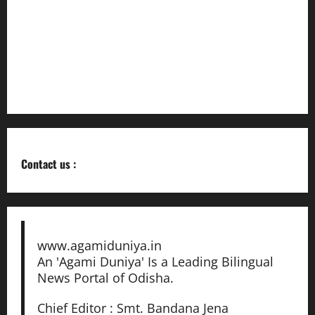
ଭଦ୍ରକ ଜିଲ୍ଲାର ବନ୍ୟା ପରିସ୍ଥିତି ସମୀକ୍ଷା ବୈଠକ ଅନୁଷ୍ଠିତ
ସଚିବସ୍ତରୀୟ ବୈଠକରେ ଶ୍ରୀମତୀ ଗର୍ଗଙ୍କ ଗୁରୁ ମନ୍ତ୍ରଣା
Regions to be transformed into world-class tourism
destinations: Dy.CM
Contact us :
www.agamiduniya.in
An 'Agami Duniya' Is a Leading Bilingual
News Portal of Odisha.
Chief Editor : Smt. Bandana Jena