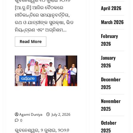
[ଆ.ଦୁ.ନି] ଆଜିର ବୈଠକରେ
April 2026
ନୀତିକାନ୍ତିରେ ସମୟାନୁବର୍ତ୍ତିତା,
March 2026
ରଥ ଓ ଯାତ୍ରୀଙ୍କ ସୁରକ୍ଷା, ଭିଡ
ନିୟନ୍ତ୍ରଣ ଏବଂ ଅଗ୍ନିଶମ...
February
Read
Read More
2026
more
about
ଦକ୍ଷ
January
ଓ
ଅଭିଜ୍ଞ
2026
ଅଧିକାରୀଙ୍କ
ପରିଚାଳନାରେ
ରଥଯାତ୍ରା
ଶୃଙ୍ଖଳିତ
December
ପର୍ଯ୍ୟଟନ
ଓ
2025
ସୁବ୍ୟବସ୍ଥିତ
ହୋଇପାରିବ-
ବଳରାମ ଦାସଙ୍କ ସମାଧିପୀଠସ୍ଥିତ
ମୁଖ୍ୟମନ୍ତ୍ରୀ
ବେଗୁନିଆରେ ନିର୍ମାଣ ହେବ
November
‘ଲକ୍ଷ୍ମୀ ପୁରାଣ କରିଡର’
2025
Agami Duniya
July 2, 2026
0
October
2025
ଭୁବନେଶ୍ୱର, ୨ ଜୁଲାଇ, ୨୦୨୬