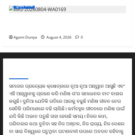
a
4,
ମୁଖ୍ୟ ଖବର
s
2026
s
t
ସଚିବସ୍ତରୀୟ ବୈଠକରେ ଶ୍ରୀମତୀ ଗର୍ଗଙ୍କ ଗୁରୁ
0
o
ମନ୍ତ୍ରଣା
u
Agami Duniya
August 4, 2026
0
r
i
s
m
d
ABOUT US
e
s
ସମାଜର ପ୍ରତ୍ୟେକ କ୍ଷେତ୍ରରେ ନୂଆ ନୂଆ ଆହ୍ୱାନ ଆସୁଛି ଏବଂ
t
ଏହି ଆହ୍ୱାନକୁ ଗ୍ରହଣ କରି ମଣିଷ ତା’ର ସମାଧାନର ବାଟ ବାହାର
i
n
କରୁଛି। ଦୁନିଆ ଯେତିକି ଗତିରେ ଆଗକୁ ବଢୁଛି ମଣିଷ ଜୀବନ ବେଗ
a
ସେତିକି ପରିମାଣରେ ବଢି ଚାଲିଛି। କର୍ମବହୁଳ ଜୀବନରେ ମଣିଷ ପାଇଁ
t
ଯଦି କିଛି ଅଭାବ ପଡୁଛି ତାହା ହେଉଛି ସମୟ। ନିଜର କାମ,
i
ପରିବାରର କଥା ବୁଝିବା ସହ ନିଜ ଅଞ୍ଚଳ, ନିଜ ରାଜ୍ୟ, ନିଜ ଦେଶର
o
ବା ସାରା ବିଶ୍ୱରେ ଘଟୁଥିବା ଘଟଣାବଳୀ ଉପରେ ଅବଗତ ରହିବାକୁ
n