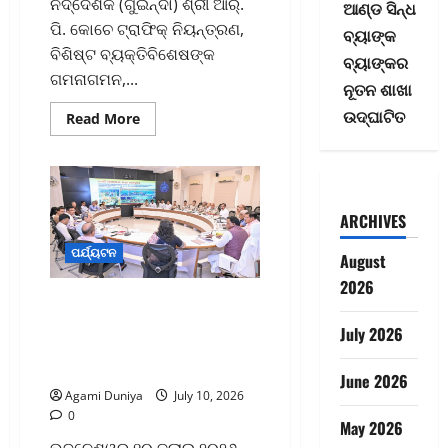
ନିର୍ଦ୍ଦେଶକ (ଗୁଇନ୍ଦା) ଶ୍ରୀ ଆର୍.
ଆଣ୍ଡ ସିନ୍ଧ
ପି. କୋଚେ ଟ୍ରାଫିକ୍ ନିୟନ୍ତ୍ରଣ,
ବ୍ୟାଙ୍କ
ବିଶିଷ୍ଟ ବ୍ୟକ୍ତିବିଶେଷଙ୍କ
ବ୍ୟାଙ୍କର
ଗମନାଗମନ,...
ନୂତନ ଶାଖା
ଉଦ୍‌ଘାଟିତ
Read
Read More
more
about
ଭକ୍ତଙ୍କୁ
ଉପଯୁକ୍ତ
ସେବା
ଓ
ସୁରକ୍ଷା
ARCHIVES
ଉପରେ
ପ୍ରାଧାନ୍ୟ
ପର୍ଯ୍ୟଟନ
ଦିଆଯିବ
August
:
2026
ଡିଜିପି
ଦକ୍ଷ ଓ ଅଭିଜ୍ଞ ଅଧିକାରୀଙ୍କ
ପରିଚାଳନାରେ ରଥଯାତ୍ରା
July 2026
ଶୃଙ୍ଖଳିତ ଓ ସୁବ୍ୟବସ୍ଥିତ
ହୋଇପାରିବ-ମୁଖ୍ୟମନ୍ତ୍ରୀ
June 2026
Agami Duniya
July 10, 2026
0
May 2026
ଭୁବନେଶ୍ୱର ୧୦ ଜୁଲାଇ ୨୦୨୬