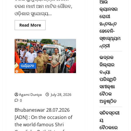
ଆଉ
ଚରଣ ମାଝୀ ଆମ ମାଟିର ଗୌରବ,
କ୍ୟାନସର
ଓଡ଼ିଶାର ସୁଯୋଗ୍ୟ...
ରୋଗୀ
ହନ୍ତସନ୍ତ
Read
Read More
more
ହେବେନି-
about
ଜଗଦ୍‌ଗୁରୁ
ସ୍ଵାସ୍ଥ୍ୟମ
କୃପାଳୁ
ନ୍ତ୍ରୀ
ବିଶ୍ୱବିଦ୍ୟାଳୟର
ଶୁଭ
ଉଦ୍‌ଘାଟନ
ଭଦ୍ରକ
ଜିଲ୍ଲାର
ପର୍ଯ୍ୟଟନ
ବନ୍ୟା
ପରିସ୍ଥିତି
AG Ambulance Rath Yatra
ସମୀକ୍ଷା
Service Camp Concludes
ବୈଠକ
Agami Duniya
July 28, 2026
ଅନୁଷ୍ଠିତ
0
Bhubaneswar 28.07.2026
ସଚିବସ୍ତରୀ
[ADN] : On the occasion of
ୟ
the world-famous Shri
ବୈଠକରେ