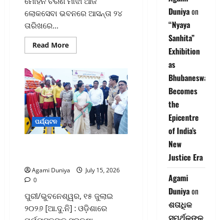
ମୋହନ ଚରଣ ମାଝୀ ଆଜି
Duniya
on
ଲୋକସେବା ଭବନରେ ଆସନ୍ତା ୨୪
“Nyaya
ତାରିଖରେ...
Sanhita”
Read
Read More
Exhibition
more
about
as
ଭକ୍ତ
ଓ
Bhubaneswar
ଶ୍ରଦ୍ଧାଳୁଙ୍କୁ
ପ୍ରଶାସନ
Becomes
ଓ
ପୋଲିସର
the
ମାର୍ଗଦର୍ଶିକାପାଳନ
କରିବାକୁ
Epicentre
ମୁଖ୍ୟମନ୍ତ୍ରୀଙ୍କ
ପର୍ଯ୍ୟଟନ
ନିବେଦନ
of India’s
New
ଆରମ୍ଭ ହେଲା ‘ସୁରକ୍ଷିତ
Justice Era
ପର୍ଯ୍ୟଟକ ଅଭିଯାନ’
Agami Duniya
July 15, 2026
Agami
0
Duniya
on
ପୁରୀ/ଭୁବନେଶ୍ୱର, ୧୫ ଜୁଲାଇ
ଶତାଧିକ
୨୦୨୬ [ଆ.ଦୁ.ନି] : ଓଡ଼ିଶାରେ
ସମର୍ଥକଙ୍କ