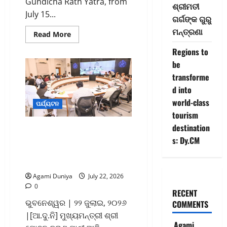
Gundicha Rath Yatra, from
ଶ୍ରୀମତୀ
July 15...
ଗର୍ଗଙ୍କ ଗୁରୁ
ମନ୍ତ୍ରଣା
Read
Read More
more
about
Regions to
AG
Ambulance
be
Rath
transforme
Yatra
Service
d into
Camp
Concludes
world-class
ପର୍ଯ୍ୟଟନ
tourism
destination
ଭକ୍ତ ଓ ଶ୍ରଦ୍ଧାଳୁଙ୍କୁ ପ୍ରଶାସନ
s: Dy.CM
ଓ ପୋଲିସର ମାର୍ଗଦର୍ଶିକାପାଳନ
କରିବାକୁ ମୁଖ୍ୟମନ୍ତ୍ରୀଙ୍କ
ନିବେଦନ
Agami Duniya
July 22, 2026
0
RECENT
ଭୁବନେଶ୍ୱର | ୨୨ ଜୁଲାଇ, ୨୦୨୬
COMMENTS
|[ଆ.ଦୁ.ନି] ମୁଖ୍ୟମନ୍ତ୍ରୀ ଶ୍ରୀ
Agami