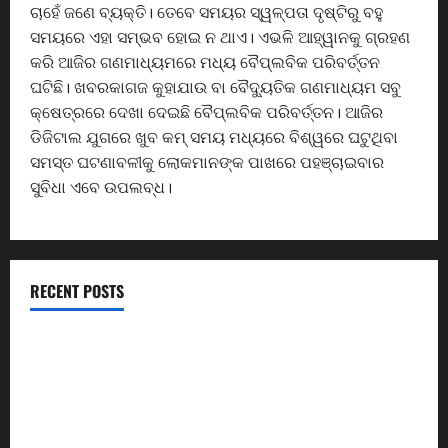
ଚାହେଁ ଜଣେ ବ୍ୟକ୍ତି। ତେବେ ସମୟର ସ୍ୱଳ୍ପତା ଦୃଷ୍ଟିରୁ ବହୁ
s
ସମୟରେ ଏହା ସମ୍ଭବ ହୋଇ ନ ଥାଏ। ଏଭଳି ଆହ୍ୱାନକୁ ଗ୍ରହଣ
:
D
କରି ଆଜିର ଗଣମାଧ୍ୟମରେ ମଧ୍ୟ ବୈପ୍ଲବିକ ପରିବର୍ତ୍ତନ
y
ଘଟିଛି। ଖବରକାଗଜ କୁହାଯାଉ ବା ବୈଦ୍ୟୁତିକ ଗଣମାଧ୍ୟମ ସବୁ
.
କ୍ଷେତ୍ରରେ ଦେଖା ଦେଇଛି ବୈପ୍ଲବିକ ପରିବର୍ତ୍ତନ। ଆଜିର
C
ଡିଜିଟାଲ ଯୁଗରେ ଖୁବ କମ୍ ସମୟ ମଧ୍ୟରେ ବିଶ୍ୱରେ ଘଟୁଥିବା
M
ସମସ୍ତ ଘଟଣାବଳୀକୁ ଲୋକମାନଙ୍କ ପାଖରେ ପହଞ୍ଚାଇବାର
ସୁବିଧା ଏବେ ଉପଲବ୍ଧ।
August
4,
2026
0
RECENT POSTS
ବିଧାନସଭା ପରିସରରେ ପଣ୍ଡିତ ନୀଳକଣ୍ଠ ଦାସଙ୍କ ଜୟନ୍ତୀ
ପାଳିତ
ରାଜ୍ୟରେ ଆଉ କ୍ୟାନସର ରୋଗୀ ହନ୍ତସନ୍ତ ହେବେନି-
ସ୍ଵାସ୍ଥ୍ୟମନ୍ତ୍ରୀ