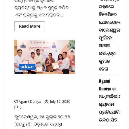
ପର୍ଯ୍ୟଟକଙ୍କ ସୁରକ୍ଷା
ଗହଣରେ
ବ୍ୟବସ୍ଥାକୁ ଅଧିକ ସୁଦୃଢ଼ କରିବା
ବିଜେପିରେ
ଏବଂ ରାଜ୍ୟକୁ ଏକ ନିରାପଦ...
ଯୋଗଦେଲେ
Read
Read More
ବାଲେଶ୍ୱରର
more
about
ପୂର୍ବତନ
ଆରମ୍ଭ
ହେଲା
ସାଂସଦ
‘ସୁରକ୍ଷିତ
ପର୍ଯ୍ୟଟକ
ରବୀନ୍ଦ୍ର
ଅଭିଯାନ’
କୁମାର
ପର୍ଯ୍ୟଟନ
ଜେନା
Agami
ବୌଦ୍ଧ ଐତିହ୍ୟକୁ ବିଶ୍ୱ
ପର୍ଯ୍ୟଟନରେ ସ୍ଥାନିତ ପାଇଁ
Duniya
on
ଏମଓୟୁ ସ୍ୱାକ୍ଷରିତ
ଆନ୍ତଃବିଭାଗୀୟ
Agami Duniya
July 15, 2026
କ୍ୟାରମ
0
ପ୍ରତିଯୋଗିତା-
ଭୁବନେଶ୍ୱର, ୧୫ ଜୁଲାଇ ୨୦ ୨୬
ଉଦଯାପିତ
[ଆ.ଦୁ.ନି] : ଓଡ଼ିଶାର ସମୃଦ୍ଧ