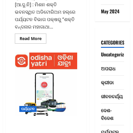
[ଆ.ଦୁ.ନି] : ମିଶନ ଶକ୍ତି
May 2024
ଭବନସ୍ଥିତ ଅଡିଟୋରିଅମ ହଲ୍‌ରେ
ପର୍ଯ୍ୟଟନ ବିଭାଗ ପକ୍ଷରୁ “ଶକ୍ତି
ବନ୍ଦନାର ମହାଗାଥା...
Read
Read More
CATEGORIES
more
about
ବଳରାମ
Uncategorized
ଦାସଙ୍କ
ସମାଧିପୀଠସ୍ଥିତ
ବେଗୁନିଆରେ
ନିର୍ମାଣ
ଅପରାଧ
ମୁଖ୍ୟ ଖବର
ହେବ
ରା
‘ଲକ୍ଷ୍ମୀ
ପୁରାଣ
ଜ୍ୟ
କ୍ରୀଡା
କରିଡର’
ରେ
ଆ
ଜୀବନଚର୍ଯ୍ୟ
2
ଉ
କ୍ୟା
ରାଜ୍ୟ
ପର୍ଯ୍ୟଟନ
ଦେଶ-
ଭ
ନ
ବିଦେଶ
ଦ୍ର
ସ
Odisha leads the nation in
କ
ର
offering a consolidated digital
ପର୍ଯ୍ୟଟନ