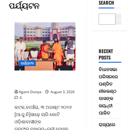
ପର୍ଯ୍ୟଟନ
SEARCH
Search
RECENT
POSTS
ପର୍ଯ୍ୟଟନ
ବିଧାନସଭା
ପରିସରରେ
ଜଗଦ୍‌ଗୁରୁ କୃପାଳୁ
ପଣ୍ଡିତ
ବିଶ୍ୱବିଦ୍ୟାଳୟର ଶୁଭ ଉଦ୍‌ଘାଟନ
ନୀଳକଣ୍ଠ
Agami Duniya
August 3, 2026
ଦାସଙ୍କ
0
ଜୟନ୍ତୀ
କଟକ,ବାଆଁରା, ୩ ଅଗଷ୍ଟ ୨୦୨୬
ପାଳିତ
[ଆ.ଦୁ.ନି]ସାଢ଼େ ଚାରି କୋଟି
ଓଡ଼ିଶାବାସୀଙ୍କ
ରାଜ୍ୟରେ
ତରଫରୁ,ମୁଖ୍ୟମନ୍ତ୍ରୀ ମୋହନ