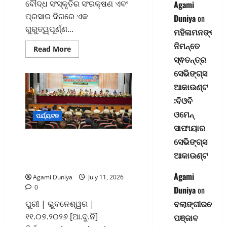
ବୌଦ୍ଧ ସଂସ୍କୃତିର ସଂରକ୍ଷଣ ଏବଂ
Agami
ପ୍ରସାର ଦିଗରେ ଏକ
Duniya
on
ଗୁରୁତ୍ୱପୂର୍ଣ୍ଣ...
ମହିଳାମନଙ୍କ
ନିମନ୍ତେ
Read
Read More
more
ସ୍ଵତନ୍ତ୍ର
about
ବୌଦ୍ଧ
ସେଭିଙ୍ଗ୍‌ସ
ଐତିହ୍ୟକୁ
ବିଶ୍ୱ
ଆକାଉଣ୍ଟ
ପର୍ଯ୍ୟଟନରେ
ସ୍ଥାନିତ
:ବିଓବି
ପାଇଁ
ଏମଓୟୁ
ଓମେନ୍
ପର୍ଯ୍ୟଟନ
ସ୍ୱାକ୍ଷରିତ
ସାଫାୟାର
ସେଭିଙ୍ଗ୍‌ସ
ଭକ୍ତଙ୍କୁ ଉପଯୁକ୍ତ ସେବା ଓ
ସୁରକ୍ଷା ଉପରେ ପ୍ରାଧାନ୍ୟ
ଆକାଉଣ୍ଟ
ଦିଆଯିବ : ଡିଜିପି
Agami
Agami Duniya
July 11, 2026
0
Duniya
on
ବଲାଙ୍ଗୀରରେ
ପୁରୀ | ଭୁବନେଶ୍ୱର |
୧୧.୦୭.୨୦୨୬ [ଆ.ଦୁ.ନି]
ପଞ୍ଜାବ