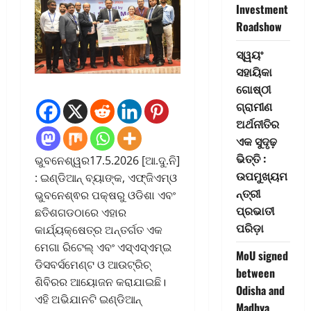
Investment
Roadshow
ସ୍ୱୟଂ
ସହାୟିକା
ଗୋଷ୍ଠୀ
ଗ୍ରାମୀଣ
ଅର୍ଥନୀତିର
ଏକ ସୁଦୃଢ଼
ଭିତ୍ତି :
ଭୁବନେଶ୍ୱର17.5.2026 [ଆ.ଦୁ.ନି]
ଉପମୁଖ୍ୟମ
: ଇଣ୍ଡିଆନ୍ ବ୍ୟାଙ୍କ, ଏଫ୍‌ଜିଏମ୍‌ଓ
ନ୍ତ୍ରୀ
ଭୁବନେଶ୍ଵର ପକ୍ଷରୁ ଓଡିଶା ଏବଂ
ପ୍ରଭାତୀ
ଛତିଶଗଡଠାରେ ଏହାର
ପରିଡ଼ା
କାର୍ଯ୍ୟକ୍ଷେତ୍ର ଅନ୍ତର୍ଗତ ଏକ
ମେଗା ରିଟେଲ୍‌ ଏବଂ ଏସ୍ଏସ୍ଏମ୍‌ଇ
MoU signed
ଡିସବର୍ସମେଣ୍ଟ ଓ ଆଉଟ୍‌ରିଚ୍
between
ଶିବିରର ଆୟୋଜନ କରାଯାଇଛି।
Odisha and
ଏହି ଅଭିଯାନଟି ଇଣ୍ଡିଆନ୍
Madhya