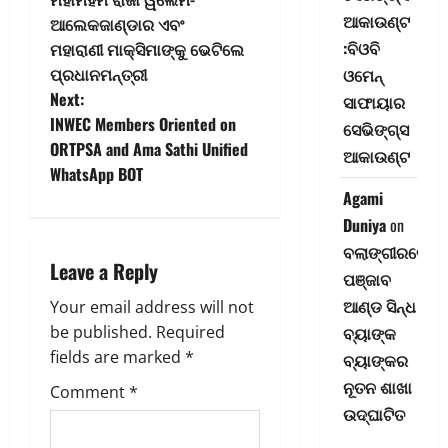
o
ଆକାଉଣ୍ଟ
ଆଲେକଜାଣ୍ଡାର ଏବଂ
:ବିଓବି
ମହାରାଣୀ ମାକ୍ସିମାଙ୍କୁ ଭେଟିଲେ
s
ପ୍ରଧାନମନ୍ତ୍ରୀ
ଓମେନ୍
t
Next:
ସାଫାୟାର
INWEC Members Oriented on
ସେଭିଙ୍ଗ୍‌ସ
n
ORTPSA and Ama Sathi Unified
ଆକାଉଣ୍ଟ
WhatsApp BOT
a
Agami
v
Duniya
on
ବଲାଙ୍ଗୀରରେ
i
Leave a Reply
ପଞ୍ଜାବ
ଆଣ୍ଡ ସିନ୍ଧ
g
Your email address will not
be published.
Required
ବ୍ୟାଙ୍କ
a
fields are marked
*
ବ୍ୟାଙ୍କର
ନୂତନ ଶାଖା
t
Comment
*
ଉଦ୍‌ଘାଟିତ
i