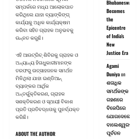
Bhubaneswar
ସମ୍ପର୍କରେ ମଧ୍ଯ ଆଲୋକପାତ
Becomes
କରିଥିଲେ ଯାହା ବ୍ୟାଙ୍କିଙ୍ଗ୍
the
କାର୍ଯ୍ୟକୁ ଅଧିକ କାର୍ଯ୍ୟକ୍ଷମ
Epicentre
କରିବା ସହିତ ଗ୍ରାହକ ଅନୁଭବକୁ
of India’s
ଉନ୍ନତ କରୁଛି।
New
Justice Era
ଏହି ଆଉଟ୍‌ରିଚ୍ ଶିବିରକୁ ଗ୍ରାହକ ଓ
ଅନ୍ୟାନ୍ୟ ହିତାଧୁକାରୀମାନଙ୍କ
Agami
ତରଫରୁ ଉତ୍ସାହଜନକ ସମର୍ଥନ
Duniya
on
ମିଳିଥିଲା ଯାହା ଇଣ୍ଡିଆନ୍‌
ଶତାଧିକ
ବ୍ୟାଙ୍କର ଆର୍ଥିକ
ସମର୍ଥକଙ୍କ
ଅନ୍ତର୍ଭୁକ୍ତିକରଣ, ଗ୍ରାହକ
ଗହଣରେ
ସଶକ୍ତିକରଣ ଓ ସ୍ଥାୟୀ ବିକାଶ
ବିଜେପିରେ
ପ୍ରତି ପ୍ରତିବଦ୍ଧତାକୁ ପୁନର୍ବ୍ଯକ୍ତ
ଯୋଗଦେଲେ
କରିଛି।
ବାଲେଶ୍ୱରର
ପୂର୍ବତନ
ABOUT THE AUTHOR