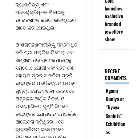
Gold
ବ୍ୟାଙ୍କିଙ୍ଗ୍ ଏବଂ
launches
ଅନ୍ତର୍ଭୁକ୍ତିମୂଳକ ବିକାଶକୁ
exclusive
ପ୍ରୋତ୍ସାହନ କରିବା ଲକ୍ଷ୍ୟରେ
branded
ଆୟୋଜିତ ହୋଇଥିଲା।
jewellery
show
ଅଂଶଗ୍ରହଣକାରୀଙ୍କୁ ସମ୍ବୋଧିତ
କରି ଶ୍ରୀ ମଲ୍ଲିକ ରିଟେଲ୍‌ ଏବଂ
ଏମ୍ଏସ୍ଏମ୍‌ଇ ଗ୍ରାହକମାନଙ୍କୁ
ସମୟୋପଯୋଗୀ ଏବଂ ସହଜ ଋଣ
RECENT
ସହାୟତା ପ୍ରଦାନ କରିବା ପ୍ରତି
COMMENTS
ବ୍ୟାଙ୍କର ପ୍ରତିବଦ୍ଧତା ଉପରେ
Agami
ଗୁରୁତ୍ବାରୋପ କରିବା ସହିତ ସେହି
ଅଞ୍ଚଳର ଆର୍ଥିକ ବିକାଶ ଓ
Duniya
on
ଉଦ୍ୟୋଗିକତା ସୃଷ୍ଟି ଦିଗରେ
“Nyaya
ବ୍ୟାଙ୍କର ଯୋଗଦାନ ସମ୍ପର୍କରେ
Sanhita”
ଆଲୋଚନା କରିଥିଲେ । ସେ
Exhibition
ବ୍ୟାଙ୍କିଙ୍ଗ୍ କ୍ଷେତ୍ରରେ
as
ଡିଜିଟାଲ ନବୀନତାରେ ଭୂମିକା