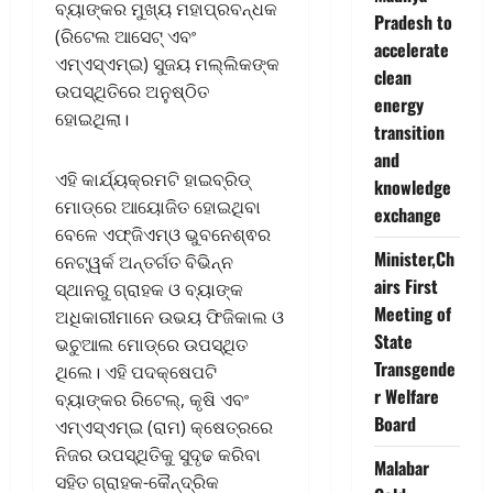
ବ୍ୟାଙ୍କର ମୁଖ୍ୟ ମହାପ୍ରବନ୍ଧକ
Pradesh to
(ରିଟେଲ ଆସେଟ୍ ଏବଂ
accelerate
ଏମ୍ଏସ୍ଏମ୍‌ଇ) ସୁଜୟ ମଲ୍ଲିକଙ୍କ
clean
ଉପସ୍ଥିତିରେ ଅନୁଷ୍ଠିତ
energy
ହୋଇଥିଲା।
transition
and
ଏହି କାର୍ଯ୍ୟକ୍ରମଟି ହାଇବ୍ରିଡ୍
knowledge
ମୋଡ୍‌ରେ ଆୟୋଜିତ ହୋଇଥିବା
exchange
ବେଳେ ଏଫ୍ଜିଏମ୍‌ଓ ଭୁବନେଶ୍ଵର
Minister,Ch
ନେଟ୍‌ୱର୍କ ଅନ୍ତର୍ଗତ ବିଭିନ୍ନ
airs First
ସ୍ଥାନରୁ ଗ୍ରାହକ ଓ ବ୍ୟାଙ୍କ
Meeting of
ଅଧିକାରୀମାନେ ଉଭୟ ଫିଜିକାଲ ଓ
State
ଭଚୁଆଲ ମୋଡ୍‌ରେ ଉପସ୍ଥିତ
Transgende
ଥିଲେ। ଏହି ପଦକ୍ଷେପଟି
r Welfare
ବ୍ୟାଙ୍କର ରିଟେଲ୍‌, କୃଷି ଏବଂ
Board
ଏମ୍ଏସ୍ଏମ୍‌ଇ (ରାମ) କ୍ଷେତ୍ରରେ
ନିଜର ଉପସ୍ଥିତିକୁ ସୁଦୃଢ କରିବା
Malabar
ସହିତ ଗ୍ରାହକ-କୈନ୍ଦ୍ରିକ