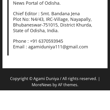
g
News Portal of Odisha.
e
Chief Editor : Smt. Bandana Jena
Plot No: N4/43, IRC-Village, Nayapally,
August
7,
Bhubaneswar-751015, District Khurda,
2026
State of Odisha, India.
0
Phone : +91 6370593945
Email : agamiduniya111@gmail.com
Copyright © Agami Duniya / All rights reserved.
|
MoreNews
by AF themes.