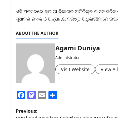
ଏହି ଅବସରରେ କ୍ରୀଡ଼ା ବିଭାଗର ଅତିରିକ୍ତ ଶାସନ ସଚିବ ଶ
ସୁଧାକର ନାଏକ ଓ ଅନ୍ୟାନ୍ୟ ବରିଷ୍ଠ ଅଧିକାରୀମାନେ ଉପସ
ABOUT THE AUTHOR
Agami Duniya
Administrator
Visit Website
View Al
Facebook
Mastodon
Email
Share
P
Previous: