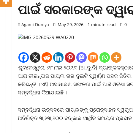
ପାଇଁ ସରକାରଙ୍କ ଦ୍ୱାରା 
Agami Duniya
May 29, 2026
1 minute read
0
ଭୁବନେଶ୍ୱର, ୨୯ ମଇ ୨୦୨୬:
[ଆ.ଦୁ.ନି] ବ୍ୟାଙ୍କକକ୍‌ଠାର
ପାରା ତୀରନ୍ଦାଜ ପାୟଲ ନାଗ ଦୁଇଟି ସ୍ୱର୍ଣ୍ଣ ପଦକ ଜିତି
କରିଛନ୍ତି । ଏହି ଅସାଧାରଣ ସଫଳତା ପାଇଁ ଆଜି ଓଡ଼ିଶା ସର
ସମ୍ବର୍ଦ୍ଧନା ଦିଆଯାଇଛି ।
ସମ୍ବର୍ଦ୍ଧନା ଉତ୍ସବରେ ପାୟଲଙ୍କୁ ପ୍ରୋତ୍ସାହନ ସ୍ୱରୂପ 
ଅତିରିକ୍ତ ୩,୨୩,୧୦୦ ଟଙ୍କାର ଆର୍ଥିକ ସହାୟତା ପ୍ରଦାନ