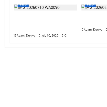
କ୍ରୀଡା
କ୍ରୀଡା
ଓଡିଶା ରାଜ୍ୟ ବିଦ୍ୟାଳୟ କ୍ରୀଡ଼ା
କର୍ଣ୍ଣାଟକର ପ
ସଂଗଠନର କାଯ୍ୟକାରିଣୀ କମିଟି
ସିନ୍ଧୁଶ୍ରୀ କଲ
ବୈଠକ ଅନୁଷ୍ଠିତ
Agami Duniya
Agami Duniya
July 10, 2026
0