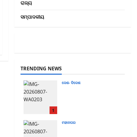
ରାଜ୍ୟ
ସମ୍ପାଦକୀୟ
TRENDING NEWS
ଦେଶ- ବିଦେଶ
Over 300 Industry
Leaders Join Odisha’s
First-Ever Sectoral
Investment Roadshow
1
August 7, 2026
0
ମହାନଗର
ସ୍ୱୟଂ ସହାୟିକା ଗୋଷ୍ଠୀ
ଗ୍ରାମୀଣ ଅର୍ଥନୀତିର ଏକ ସୁଦୃଢ଼