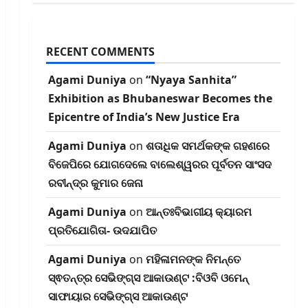
RECENT COMMENTS
Agami Duniya
on
“Nyaya Sanhita”
Exhibition as Bhubaneswar Becomes the
Epicentre of India’s New Justice Era
Agami Duniya
on
ଶତାଧିକ ସମର୍ଥକଙ୍କ ଗହଣରେ
ବିଜେପିରେ ଯୋଗଦେଲେ ବାଲେଶ୍ୱରର ପୂର୍ବତନ ସାଂସଦ
ରବୀନ୍ଦ୍ର କୁମାର ଜେନା
Agami Duniya
on
ଆନ୍ତଃବିଭାଗୀୟ କ୍ୟାରମ
ପ୍ରତିଯୋଗିତା- ଉଦଯାପିତ
Agami Duniya
on
ମହିଳାମନଙ୍କ ନିମନ୍ତେ
ସ୍ଵତନ୍ତ୍ର ସେଭିଙ୍ଗ୍‌ସ ଆକାଉଣ୍ଟ :ବିଓବି ଓମେନ୍
ସାଫାୟାର ସେଭିଙ୍ଗ୍‌ସ ଆକାଉଣ୍ଟ