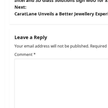
Intel and 3D Glass Solutions sign MoU for $3
o
Next:
s
CaratLane Unveils a Better Jewellery Exper
t
n
Leave a Reply
a
Your email address will not be published.
Required 
v
Comment
*
i
g
a
t
i