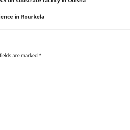
.3 bn substrate facility in Odisha
ience in Rourkela
fields are marked
*