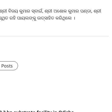
୍ରୀ ବିଜୟ କୁମାର ସ୍ବାଇଁ, ଶ୍ରୀ ଅଶୋକ କୁମାର ପଣ୍ଡା, ଶ୍ରୀ
୍ଥିତ ରହି ପାୟଲଙ୍କୁ ଉତ୍ସାହିତ କରିଥିଲେ ।
l Posts