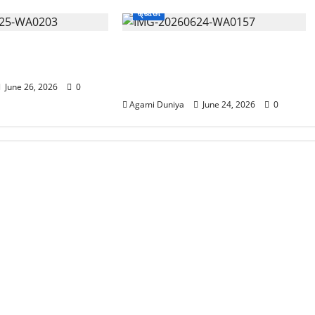
କ୍ରୀଡା
ୋଲ୍ ଭଲ୍ଟର୍
65th NISA Championship
େ ଜାତୀୟ ରେକର୍ଡ
2026 begins at Kalinga
Stadium
June 26, 2026
0
Agami Duniya
June 24, 2026
0