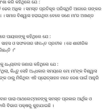
ରସଂଶା କରି କହିଥିଲେ ଯେ :
ି ଢେର ଅଧିକ । ସମସ୍ତ ପ୍ରତିକୂଳ ପରିସ୍ଥିତି ଆଗରେ ତାଙ୍କର
ରଣା । ସମାଜ ବିଶ୍ୱାସ ହରାଇଥିବା ବେଳେ ଜଣେ ମା’ର ଅଖଣ୍ଡ
ୟରେ ପାୟଲଙ୍କୁ କହିଥିଲେ ଯେ :
ତି ସାହସ ଓ ସଫଳତାର ଜୀବନ୍ତ ପ୍ରତୀକ । ସେ ଶାରୀରିକ
ଛନ୍ତି ।”
କୁ ଧନ୍ୟବାଦ ଜଣାଇ କହିଥିଲେ ଯେ :
ିଲା, କିନ୍ତୁ ସେହି ଅନ୍ଧକାର ସମୟରେ ମୋ ମା’ଙ୍କ ବିଶ୍ୱାସ
ଙ୍କ ଠାରୁ ମିଳିଥିବା ଏହି ପ୍ରୋତ୍ସାହନ ମତେ ଦେଶ ପାଇଁ ଆହୁରି
ାନ ପାରା-ଆଥଲେଟ୍‌ମାନଙ୍କୁ ସମସ୍ତ ପ୍ରକାର ଆର୍ଥିକ ଓ
ୋଲି ବିଭାଗ ପକ୍ଷରୁ କୁହାଯାଇଛି ।