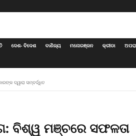
ି
ଦେଶ- ବିଦେଶ
ବାଣିଜ୍ୟ
ମନୋରଞ୍ଜନ
କ୍ରୀଡା
ଅପର
ରଙ୍କ ଦ୍ୱାରା ସମ୍ବର୍ଦ୍ଧିତ
ାଗ: ବିଶ୍ୱ ମଞ୍ଚରେ ସଫଳତା