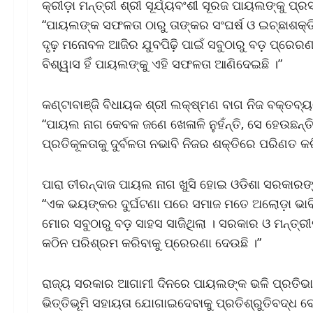
କ୍ରୀଡ଼ା ମନ୍ତ୍ରୀ ଶ୍ରୀ ସୂର୍ଯ୍ୟବଂଶୀ ସୂରଜ ପାୟଲଙ୍କୁ ପ୍
“ପାୟଲଙ୍କ ସଫଳତା ଠାରୁ ତାଙ୍କର ସଂଘର୍ଷ ଓ ଇଚ୍ଛାଶକ୍ତ
ଦୃଢ଼ ମନୋବଳ ଆଜିର ଯୁବପିଢ଼ି ପାଇଁ ସବୁଠାରୁ ବଡ଼ ପ୍ରେ
ବିଶ୍ୱାସ ହିଁ ପାୟଲଙ୍କୁ ଏହି ସଫଳତା ଆଣିଦେଇଛି ।”
କଣ୍ଟାବାଞ୍ଜି ବିଧାୟକ ଶ୍ରୀ ଲକ୍ଷ୍ମଣ ବାଗ ନିଜ ବକ୍ତବ୍
“ପାୟଲ ନାଗ କେବଳ ଜଣେ ଖେଳାଳି ନୁହଁନ୍ତି, ସେ ହେଉଛନ୍
ପ୍ରତିକୂଳତାକୁ ଦୁର୍ବଳତା ନଭାବି ନିଜର ଶକ୍ତିରେ ପରିଣତ କରି
ପାରା ତୀରନ୍ଦାଜ ପାୟଲ ନାଗ ଖୁସି ହୋଇ ଓଡିଶା ସରକାରଙ୍
“ଏକ ଭୟଙ୍କର ଦୁର୍ଘଟଣା ପରେ ସମାଜ ମତେ ଅଲୋଡ଼ା ଭାବିଥ
ମୋର ସବୁଠାରୁ ବଡ଼ ସାହସ ସାଜିଥିଲା । ସରକାର ଓ ମନ୍ତ୍ରୀ
କଠିନ ପରିଶ୍ରମ କରିବାକୁ ପ୍ରେରଣା ଦେଉଛି ।”
ରାଜ୍ୟ ସରକାର ଆଗାମୀ ଦିନରେ ପାୟଲଙ୍କ ଭଳି ପ୍ରତିଭାବ
ଭିତ୍ତିଭୂମି ସହାୟତା ଯୋଗାଇଦେବାକୁ ପ୍ରତିଶ୍ରୁତିବଦ୍ଧ ବ