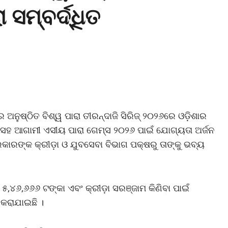
ସମ୍ବର୍ଦ୍ଧିତ
େ ଅନୁଷ୍ଠିତ ବିଶ୍ୱ ପାରା ତୀରନ୍ଦାଜି ସିରିଜ୍‌ ୨୦୨୬ରେ ଓଡ଼ିଶାର
ବା ସହ ଆଗାମୀ ଏସୀୟ ପାରା ଗେମ୍ସ ୨୦୨୬ ପାଇଁ ଯୋଗ୍ୟତା ଅର୍ଜନ
କାରଙ୍କ କ୍ରୀଡ଼ା ଓ ଯୁବସେବା ବିଭାଗ ପକ୍ଷରୁ ତାଙ୍କୁ ଭବ୍ୟ
୫,୪୬,୬୬୬ ଟଙ୍କା ଏବଂ କ୍ରୀଡ଼ା ସରଞ୍ଜାମ କିଣିବା ପାଇଁ
 କରାଯାଇଛି ।