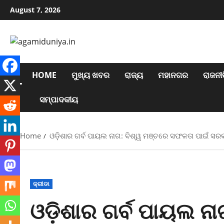
Skip
August 7, 2026
to
content
HOME
ମୁଖ୍ୟ ଖବର
ରାଜ୍ୟ
ମହାନଗର
ରାଜନୀତ
ସମ୍ପାଦକୀୟ
Home
ଓଡ଼ିଶାର ଗର୍ବ ପାୟଲ ନାଗ: ବିଶ୍ୱ ମଞ୍ଚରେ ସଫଳତା ପାଇଁ ସରକା
କ୍ରୀଡା
ଓଡ଼ିଶାର ଗର୍ବ ପାୟଲ ନ