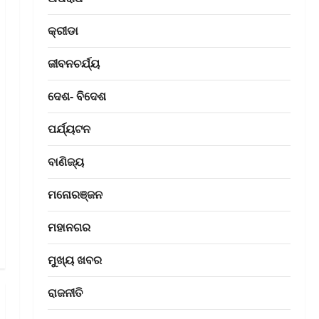
କ୍ରୀଡା
ଜୀବନଚର୍ଯ୍ୟ
ଦେଶ- ବିଦେଶ
ପର୍ଯ୍ୟଟନ
ବାଣିଜ୍ୟ
ମନୋରଞ୍ଜନ
ମହାନଗର
ମୁଖ୍ୟ ଖବର
ରାଜନୀତି