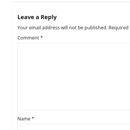
t
n
Leave a Reply
a
Your email address will not be published.
Required 
v
Comment
*
i
g
a
t
i
o
Name
*
n