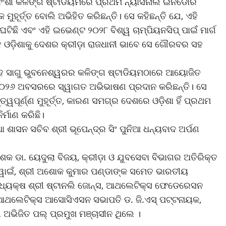
ର୍ଯ୍ୟବଂଶୀ କଳିଙ୍ଗ ଷ୍ଟାଡିୟମରେ ପ୍ରଥମ ନ୍ୟାସନାଲ ଇନଡୋର
ହୂର୍ତ୍ତ ବୋଲି ଅଭିହିତ କରିଛନ୍ତି। ସେ କହିଛନ୍ତି ଯେ, ଏହି
ଛି ଏବଂ ଏହି ଇଭେଣ୍ଟ ୨୦୨୮ ବିଶ୍ୱ ଚାମ୍ପିୟନସିପ୍ ପାଇଁ ମାର୍ଗ
ହ ଓଡ଼ିଶାକୁ ଦେଶର କ୍ରୀଡ଼ା ରାଜଧାନୀ ଭାବେ ସେ ଗୌରବର ସହ
ଂହ ସାଗୁ ଭୁବନେଶ୍ୱରର କଳିଙ୍ଗ ଷ୍ଟାଡିୟମଠାରେ ଆୟୋଜିତ
୨୦୨୬ ଅବସରରେ ସ୍ୱାଗତ ଅଭିଭାଷଣ ପ୍ରଦାନ କରିଛନ୍ତି। ସେ
ୱପୂର୍ଣ୍ଣ ମୁହୂର୍ତ୍ତ, କାରଣ ସମଗ୍ର ଦେଶରେ ଓଡ଼ିଶା ହିଁ ପ୍ରଥମ
୍ମାଣ କରିଛି।
ାସନ ସଚିବ ଶ୍ରୀ ଭୂପେନ୍ଦ୍ର ସିଂ ପୁନିଆ ଧନ୍ୟବାଦ ଅର୍ପଣ
େଶକ ଡା. ୟେଦୁଲା ବିଜୟ, କ୍ରୀଡ଼ା ଓ ଯୁବସେବା ବିଭାଗର ଅତିରିକ୍ତ
ସ୍ୱାଇଁ, ଶ୍ରୀ ଅଶୋକ କୁମାର ପଣ୍ଡାଙ୍କ ସମେତ ଭାରତୀୟ
୍ୟକ୍ଷ ଶ୍ରୀ ଷ୍ଟାନଲି ଜୋନ୍ସ, ଆଥଲେଟିକ୍ସ ଫେଡେରେସନ
ା ଆଥଲେଟିକ୍ସ ଆସୋସିଏସନ ସଭାପତି ଡ. ଜି.ଏସ୍ ପଟ୍ଟନାୟକ,
 ଅଭିଜିତ ପଲ୍ ପ୍ରମୁଖ ମଞ୍ଚାସୀନ ଥିଲେ ।