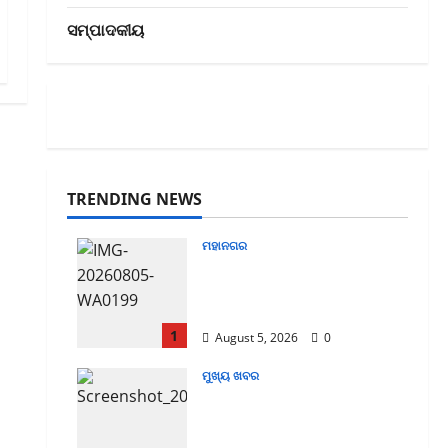
ସମ୍ପାଦକୀୟ
TRENDING NEWS
ମହାନଗର
ବିଧାନସଭା ପରିସରରେ ପଣ୍ଡିତ
ନୀଳକଣ୍ଠ ଦାସଙ୍କ ଜୟନ୍ତୀ
ପାଳିତ
1
August 5, 2026
0
ମୁଖ୍ୟ ଖବର
ରାଜ୍ୟରେ ଆଉ କ୍ୟାନସର ରୋଗୀ
ହନ୍ତସନ୍ତ ହେବେନି-
ସ୍ଵାସ୍ଥ୍ୟମନ୍ତ୍ରୀ