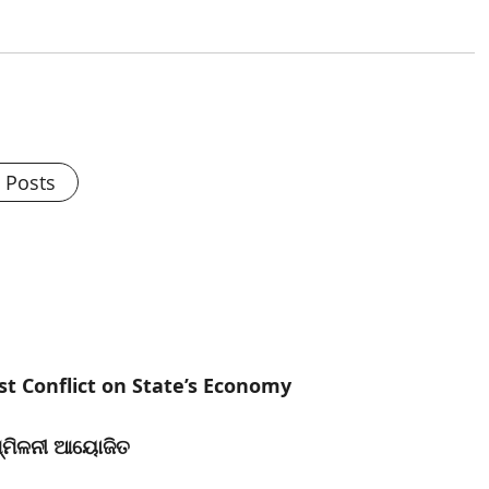
l Posts
t Conflict on State’s Economy
ମ୍ମିଳନୀ ଆୟୋଜିତ