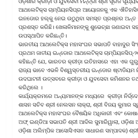
ଓଡ଼ିଶାର କ୍ରୀଡ଼ା ଓ ଯୁବସେବା ମନ୍ତ୍ରୀ ଶ୍ରୀ ସୂରଜ ସୂ
ଆଥଲେଟିକ୍ସ ଚାମ୍ପିୟନସିପ୍‌ର ଆୟୋଜନକୁ ଏକ ଐତିହାସିକ ମୁ
ଇନଡୋର ହଲ୍‌କୁ ନେଇ ଉଠୁଥିବା ସମସ୍ତ ପ୍ରଶ୍ନର ଅନ୍ତ ଘଟି
ପ୍ରଶସ୍ତ କରିଛି। ଖେଳାଳିମାନଙ୍କୁ ଶୁଭେଚ୍ଛା ଜଣାଇବା ସ
ଉପସ୍ଥାପିତ କରିଛନ୍ତି।
ଭାରତୀୟ ଆଥଲେଟିକ୍ସ ମହାସଂଘର ସଭାପତି ବାହାଦୁର ସି
ପ୍ରଥମ ଜାତୀୟ ଇନ୍‌ଡୋର ଆଥଲେଟିକ୍ସ ଚାମ୍ପିୟନସିପ୍-
କହିଛନ୍ତି ଯେ, ଭାରତର କ୍ରୀଡ଼ା ଇତିହାସରେ ଏହା ଏକ ଗୁରୁତ୍
ରାଜ୍ୟ ଭାବେ ଏଭଳି ବିଶ୍ୱସ୍ତରୀୟ ଇନ୍‌ଡୋର ଷ୍ଟାଡିୟମ ନିର
ଉଦଘାଟନୀ ଉତ୍ସବରେ କ୍ରୀଡ଼ା ଓ ଯୁବସେବା କମିଶନର ତଥା ଶ
କରିଥିଲେ ।
କାର୍ଯ୍ୟକ୍ରମରେ ଅନ୍ୟମାନଙ୍କ ମଧ୍ୟରେ କ୍ରୀଡ଼ା ନିର୍ଦ୍ଦ
ଶାସନ ସଚିବ ଶ୍ରୀ ନେଲସନ ଲାକ୍ରା, ଶ୍ରୀ ବିଜୟ କୁମାର 
ଆଥଲେଟିକ୍ସ ମହାସଂଘର ବୈଷୟିକ ଅଧିକାରୀ ଏବଂ କୋଷାଧ
ଅଫ୍ ଇଣ୍ଡିଆ ସଭାପତି ଶ୍ରୀ ଆଦିଲ ସୁମାରିୱାଲା, ଓଡ଼ିଶ
ଓଡ଼ିଶା ଅଲିମ୍ପିକ ଆସୋସିଏସନ ସାଧାରଣ ସମ୍ପାଦକ) ଶ୍ରୀ