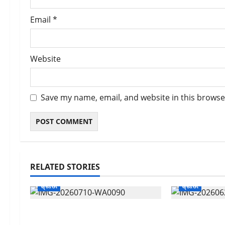
Email
*
Website
Save my name, email, and website in this browse
RELATED STORIES
କ୍ରୀଡା
କ୍ରୀଡା
ଓଡିଶା ରାଜ୍ୟ ବିଦ୍ୟାଳୟ କ୍ରୀଡ଼ା
କର୍ଣ୍ଣାଟକର ପ