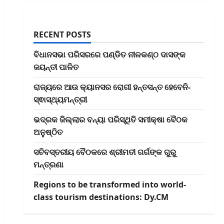
RECENT POSTS
ବିଧାନସଭା ପରିସରରେ ପଣ୍ଡିତ ନୀଳକଣ୍ଠ ଦାସଙ୍କ
ଜୟନ୍ତୀ ପାଳିତ
ରାଜ୍ୟରେ ଆଉ କ୍ୟାନସର ରୋଗୀ ହନ୍ତସନ୍ତ ହେବେନି-
ସ୍ଵାସ୍ଥ୍ୟମନ୍ତ୍ରୀ
ଭଦ୍ରକ ଜିଲ୍ଲାର ବନ୍ୟା ପରିସ୍ଥିତି ସମୀକ୍ଷା ବୈଠକ
ଅନୁଷ୍ଠିତ
ସଚିବସ୍ତରୀୟ ବୈଠକରେ ଶ୍ରୀମତୀ ଗର୍ଗଙ୍କ ଗୁରୁ
ମନ୍ତ୍ରଣା
Regions to be transformed into world-
class tourism destinations: Dy.CM