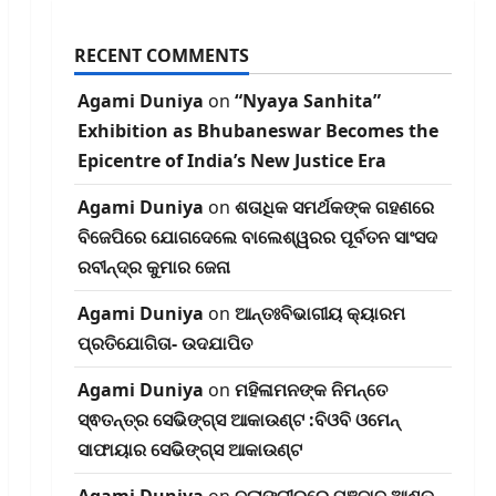
RECENT COMMENTS
Agami Duniya
on
“Nyaya Sanhita”
Exhibition as Bhubaneswar Becomes the
Epicentre of India’s New Justice Era
Agami Duniya
on
ଶତାଧିକ ସମର୍ଥକଙ୍କ ଗହଣରେ
ବିଜେପିରେ ଯୋଗଦେଲେ ବାଲେଶ୍ୱରର ପୂର୍ବତନ ସାଂସଦ
ରବୀନ୍ଦ୍ର କୁମାର ଜେନା
Agami Duniya
on
ଆନ୍ତଃବିଭାଗୀୟ କ୍ୟାରମ
ପ୍ରତିଯୋଗିତା- ଉଦଯାପିତ
Agami Duniya
on
ମହିଳାମନଙ୍କ ନିମନ୍ତେ
ସ୍ଵତନ୍ତ୍ର ସେଭିଙ୍ଗ୍‌ସ ଆକାଉଣ୍ଟ :ବିଓବି ଓମେନ୍
ସାଫାୟାର ସେଭିଙ୍ଗ୍‌ସ ଆକାଉଣ୍ଟ