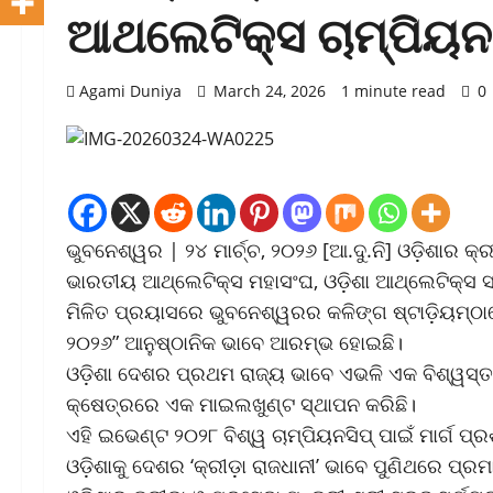
ଆଥଲେଟିକ୍ସ ଚାମ୍ପିୟନସ
Agami Duniya
March 24, 2026
1 minute read
0
ଭୁବନେଶ୍ୱର | ୨୪ ମାର୍ଚ୍ଚ, ୨୦୨୬ [ଆ.ଦୁ.ନି] ଓଡ଼ିଶାର 
ଭାରତୀୟ ଆଥ୍‌ଲେଟିକ୍ସ ମହାସଂଘ, ଓଡ଼ିଶା ଆଥ୍‌ଲେଟିକ୍ସ 
ମିଳିତ ପ୍ରୟାସରେ ଭୁବନେଶ୍ୱରର କଳିଙ୍ଗ ଷ୍ଟାଡ଼ିୟମ୍‌ଠ
୨୦୨୬” ଆନୁଷ୍ଠାନିକ ଭାବେ ଆରମ୍ଭ ହୋଇଛି।
ଓଡ଼ିଶା ଦେଶର ପ୍ରଥମ ରାଜ୍ୟ ଭାବେ ଏଭଳି ଏକ ବିଶ୍ୱସ୍ତର
କ୍ଷେତ୍ରରେ ଏକ ମାଇଲଖୁଣ୍ଟ ସ୍ଥାପନ କରିଛି।
ଏହି ଇଭେଣ୍ଟ ୨୦୨୮ ବିଶ୍ୱ ଚାମ୍ପିୟନସିପ୍ ପାଇଁ ମାର୍ଗ 
ଓଡ଼ିଶାକୁ ଦେଶର ‘କ୍ରୀଡ଼ା ରାଜଧାନୀ’ ଭାବେ ପୁଣିଥରେ ପ୍ର