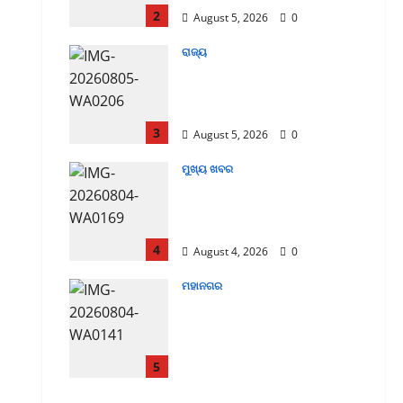
2
August 5, 2026
0
ରାଜ୍ୟ
ଭଦ୍ରକ ଜିଲ୍ଲାର ବନ୍ୟା
ପରିସ୍ଥିତି ସମୀକ୍ଷା ବୈଠକ
ଅନୁଷ୍ଠିତ
3
August 5, 2026
0
ମୁଖ୍ୟ ଖବର
ସଚିବସ୍ତରୀୟ ବୈଠକରେ
ଶ୍ରୀମତୀ ଗର୍ଗଙ୍କ ଗୁରୁ
ମନ୍ତ୍ରଣା
4
August 4, 2026
0
ମହାନଗର
Regions to be
transformed into world-
class tourism
destinations: Dy.CM
5
August 4, 2026
0