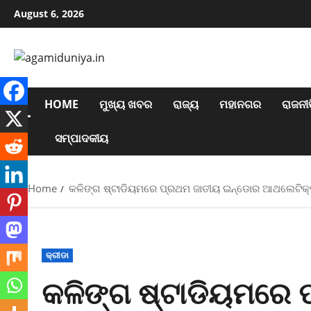
Skip
August 6, 2026
to
content
HOME
ମୁଖ୍ୟ ଖବର
ରାଜ୍ୟ
ମହାନଗର
ରାଜନୀତ
ସମ୍ପାଦକୀୟ
Home
କଳିଙ୍ଗ ଷ୍ଟାଡିୟମରେ ପ୍ରଥମ ଜାତୀୟ ଇନ୍‌ଡୋର ଆଥଲେଟିକ୍ସ 
କ୍ରୀଡା
କଳିଙ୍ଗ ଷ୍ଟାଡିୟମରେ 