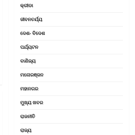
କ୍ରୀଡା
ଜୀବନଚର୍ଯ୍ୟ
ଦେଶ- ବିଦେଶ
ପର୍ଯ୍ୟଟନ
ବାଣିଜ୍ୟ
ମନୋରଞ୍ଜନ
ମହାନଗର
ମୁଖ୍ୟ ଖବର
ରାଜନୀତି
ରାଜ୍ୟ