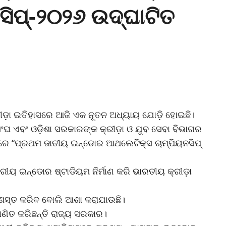
ିପ୍-୨୦୨୬ ଉଦ୍‌ଘାଟିତ
କ୍ରୀଡ଼ା ଇତିହାସରେ ଆଜି ଏକ ନୂତନ ଅଧ୍ୟାୟ ଯୋଡ଼ି ହୋଇଛି।
ସଂଘ ଏବଂ ଓଡ଼ିଶା ସରକାରଙ୍କ କ୍ରୀଡ଼ା ଓ ଯୁବ ସେବା ବିଭାଗର
ାରେ “ପ୍ରଥମ ଜାତୀୟ ଇନ୍‌ଡୋର ଆଥଲେଟିକ୍ସ ଚାମ୍ପିୟନସିପ୍
ୀୟ ଇନ୍‌ଡୋର ଷ୍ଟାଡିୟମ ନିର୍ମାଣ କରି ଭାରତୀୟ କ୍ରୀଡ଼ା
ପ୍ରଶସ୍ତ କରିବ ବୋଲି ଆଶା କରାଯାଉଛି।
ମାଣିତ କରିଛନ୍ତି ରାଜ୍ୟ ସରକାର।