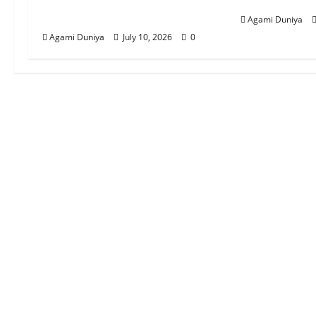
ସଂଗଠନର କାଯ୍ୟକାରିଣୀ କମିଟି
ସିନ୍ଧୁଶ୍ରୀ କଲ
ବୈଠକ ଅନୁଷ୍ଠିତ
Agami Duniya
Agami Duniya
July 10, 2026
0