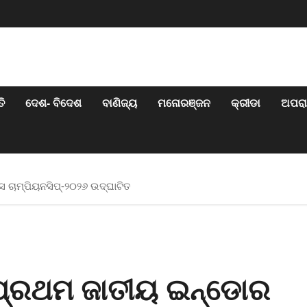
ି
ଦେଶ- ବିଦେଶ
ବାଣିଜ୍ୟ
ମନୋରଞ୍ଜନ
କ୍ରୀଡା
ଅପର
ଚାମ୍ପିୟନସିପ୍-୨୦୨୬ ଉଦ୍‌ଘାଟିତ
ପ୍ରଥମ ଜାତୀୟ ଇନ୍‌ଡୋର