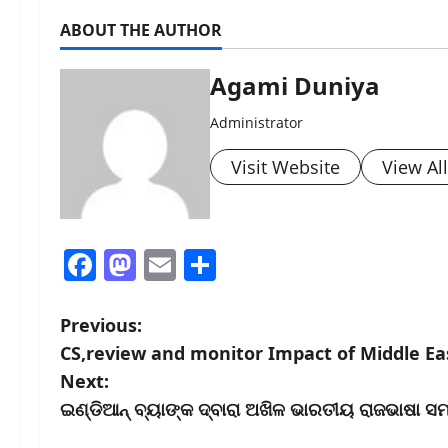
ABOUT THE AUTHOR
Agami Duniya
Administrator
Visit Website
View Al
Facebook
Mastodon
Email
Share
P
Previous:
CS,review and monitor Impact of Middle Eas
o
Next:
s
ଇଣ୍ଡିଆନ୍ ବ୍ୟାଙ୍କ ଦ୍ବାରା ଅଖିଳ ଭାରତୀୟ ରାଜଭାଷା ସ