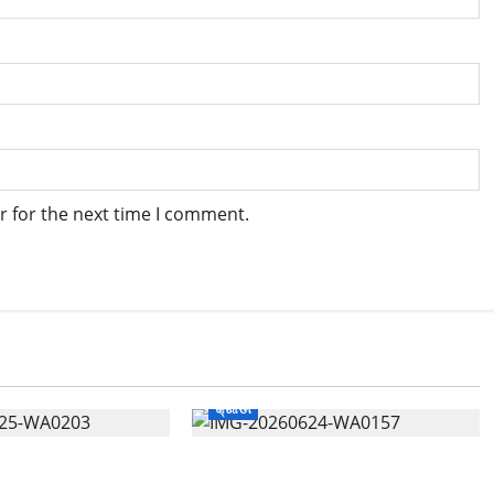
r for the next time I comment.
କ୍ରୀଡା
ୋଲ୍ ଭଲ୍ଟର୍
65th NISA Championship