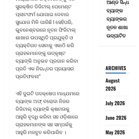
ଆଣ୍ଡ ସିନ୍ଧ
ସୁରକ୍ଷିତ ଡିଜିଟାଲ୍ ପେମେଣ୍ଟ
ବ୍ୟାଙ୍କ
ପ୍ଲାଟଫର୍ମ ଯୋଗାଇ ଦେବାର
ବ୍ୟାଙ୍କର
ସୁଯୋଗ ମିଳି ପାରିଛି I ସେହିପରି,
ନୂତନ ଶାଖା
ଭୁବନେଶ୍ବରରେ ନୂତନ ଫିଜିଟାଲ୍
ଉଦ୍‌ଘାଟିତ
ଶାଖାର ଉପସ୍ଥିତି ପ୍ରଯୁକ୍ତି ଓ
ବ୍ୟକ୍ତିଗତ ସେବାକୁ ଏକାଠି କରି
ଗ୍ରାହକମାନଙ୍କୁ ଉତ୍କୃଷ୍ଟ
ବ୍ୟାଙ୍କି ଅନୁଭବ ପ୍ରଦାନ କରିବା
ARCHIVES
ପ୍ରତି ଏକ ନିରନ୍ତର ପ୍ରୟାସର
ପ୍ରତିଫଳନା”
August
2026
ଏହି ଦୁଇଟି ପଦକ୍ଷେପ ମାଧ୍ଯମରେ
ବ୍ୟାଙ୍କ ଅଫ୍ ବରୋଦା ନିଜର
July 2026
ଡିଜିଟାଲ୍ ବ୍ୟାଙ୍କି କ୍ଷମତାକୁ
ଆହୁରି ବୃଦ୍ଧି କରିବା ସହ ଓଡ଼ିଶାରେ
June 2026
ଗ୍ରାହକମାନଙ୍କ ସହ ସମ୍ପର୍କକୁ
May 2026
ଆହୁରି ମଜବୁତ କରିପାରିବ ।