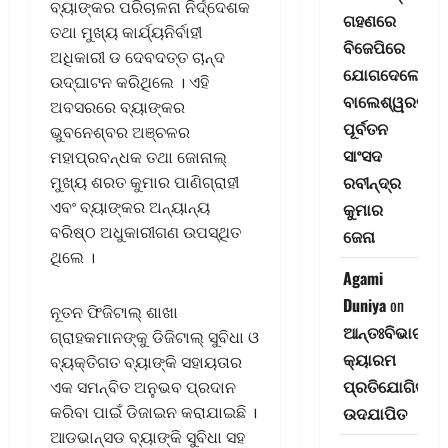
ବ୍ୟାଙ୍କର ପରିଚାଳନା ନିର୍ଦ୍ଦେଶକ
ଗହଣରେ
ତଥା ମୁଖ୍ୟ କାର୍ଯ୍ୟନିର୍ବାହୀ
ବିଜେପିରେ
ଅଧିକାରୀ ଡ ଦେବଦତ୍ତ ଚାନ୍ଦ
ଯୋଗଦେଲେ
ଉଦ୍ଘାଟନ କରିଥିଲେ । ଏହି
ବାଲେଶ୍ୱରର
ଅବସରରେ ବ୍ୟାଙ୍କର
ପୂର୍ବତନ
ଭୁବନେଶ୍ବର ଅଞ୍ଚଳର
ସାଂସଦ
ମହାପ୍ରବନ୍ଧକ ତ‌ଥା ଜୋନାଲ୍
ରବୀନ୍ଦ୍ର
ମୁଖ୍ୟ ଶରତ କୁମାର ପାଣିଗ୍ରାହୀ
ଏବଂ ବ୍ୟାଙ୍କର ଅନ୍ୟାନ୍ୟ
କୁମାର
ବରିଷ୍ଠ ଅଧୁକାରୀଗଣ ଉପସ୍ଥିତ
ଜେନା
ଥିଲେ ।
Agami
Duniya
on
ନୂତନ ଫିଜିଟାଲ୍ ଶାଖା
ଆନ୍ତଃବିଭାଗୀୟ
ଗ୍ରାହକମାନଙ୍କୁ ଡିଜିଟାଲ୍ ସୁବିଧା ଓ
କ୍ୟାରମ
ବ୍ୟକ୍ତିଗତ ବ୍ୟାଙ୍କି ସହାୟତାର
ପ୍ରତିଯୋଗିତା-
ଏକ ସମନ୍ବିତ ଅନୁଭବ ପ୍ରଦାନ
ଉଦଯାପିତ
କରିବା ପାଇଁ ଡିଜାଇନ କରାଯାଇଛି ।
ଆଡଭାନ୍ସଡ ବ୍ୟାଙ୍କି ସୁବିଧା ସହ