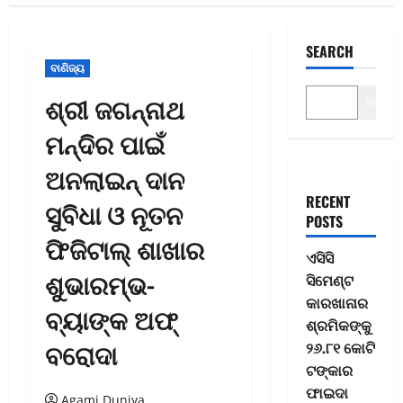
SEARCH
ବାଣିଜ୍ୟ
ଶ୍ରୀ ଜଗନ୍ନାଥ
Search
ମନ୍ଦିର ପାଇଁ
ଅନଲାଇନ୍ ଦାନ
RECENT
ସୁବିଧା ଓ ନୂତନ
POSTS
ଫିଜିଟାଲ୍ ଶାଖାର
ଏସିସି
ଶୁଭାରମ୍ଭ-
ସିମେଣ୍ଟ
କାରଖାନାର
ବ୍ୟାଙ୍କ ଅଫ୍
ଶ୍ରମିକଙ୍କୁ
ବରୋଦା
୨୬.୮୧ କୋଟି
ଟଙ୍କାର
ଫାଇଦା
Agami Duniya