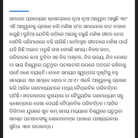
d
ABOUT US
u
s
ସମାଜର ପ୍ରତ୍ୟେକ କ୍ଷେତ୍ରରେ ନୂଆ ନୂଆ ଆହ୍ୱାନ ଆସୁଛି ଏବଂ
t
ଏହି ଆହ୍ୱାନକୁ ଗ୍ରହଣ କରି ମଣିଷ ତା’ର ସମାଧାନର ବାଟ ବାହାର
r
କରୁଛି। ଦୁନିଆ ଯେତିକି ଗତିରେ ଆଗକୁ ବଢୁଛି ମଣିଷ ଜୀବନ ବେଗ
i
a
ସେତିକି ପରିମାଣରେ ବଢି ଚାଲିଛି। କର୍ମବହୁଳ ଜୀବନରେ ମଣିଷ ପାଇଁ
l
ଯଦି କିଛି ଅଭାବ ପଡୁଛି ତାହା ହେଉଛି ସମୟ। ନିଜର କାମ,
L
ପରିବାରର କଥା ବୁଝିବା ସହ ନିଜ ଅଞ୍ଚଳ, ନିଜ ରାଜ୍ୟ, ନିଜ ଦେଶର
e
ବା ସାରା ବିଶ୍ୱରେ ଘଟୁଥିବା ଘଟଣାବଳୀ ଉପରେ ଅବଗତ ରହିବାକୁ
g
ଚାହେଁ ଜଣେ ବ୍ୟକ୍ତି। ତେବେ ସମୟର ସ୍ୱଳ୍ପତା ଦୃଷ୍ଟିରୁ ବହୁ
a
ସମୟରେ ଏହା ସମ୍ଭବ ହୋଇ ନ ଥାଏ। ଏଭଳି ଆହ୍ୱାନକୁ ଗ୍ରହଣ
c
କରି ଆଜିର ଗଣମାଧ୍ୟମରେ ମଧ୍ୟ ବୈପ୍ଲବିକ ପରିବର୍ତ୍ତନ
y
ଘଟିଛି। ଖବରକାଗଜ କୁହାଯାଉ ବା ବୈଦ୍ୟୁତିକ ଗଣମାଧ୍ୟମ ସବୁ
କ୍ଷେତ୍ରରେ ଦେଖା ଦେଇଛି ବୈପ୍ଲବିକ ପରିବର୍ତ୍ତନ। ଆଜିର
August
8,
ଡିଜିଟାଲ ଯୁଗରେ ଖୁବ କମ୍ ସମୟ ମଧ୍ୟରେ ବିଶ୍ୱରେ ଘଟୁଥିବା
2026
ସମସ୍ତ ଘଟଣାବଳୀକୁ ଲୋକମାନଙ୍କ ପାଖରେ ପହଞ୍ଚାଇବାର
ସୁବିଧା ଏବେ ଉପଲବ୍ଧ।
0