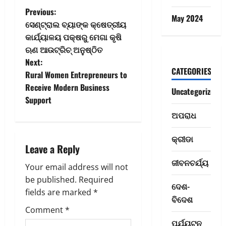
P
Previous:
May 2024
ସେଣ୍ଟ୍ରାଲ ବ୍ୟାଙ୍କ କ୍ଷେତ୍ରୀୟ
o
କାର୍ଯ୍ୟାଳୟ ପକ୍ଷରୁ ମେଗା କୃଷି
ଋଣ ଆଉଟ୍‌ରିଚ୍ ଅନୁଷ୍ଠିତ
s
Next:
CATEGORIES
t
Rural Women Entrepreneurs to
Receive Modern Business
Uncategorized
n
Support
ଅପରାଧ
a
ରାଜ୍ୟ
ଦେ
v
ଶ
କ୍ରୀଡା
Leave a Reply
ମା
i
ତୃ
ଜୀବନଚର୍ଯ୍ୟ
2
Your email address will not
କା
g
be published.
Required
ର
ଦେଶ- ବିଦେଶ
ଦେଶ-
fields are marked
*
C
ବ
ବିଦେଶ
a
M
ନ୍ଦ
Comment
*
R
ନା
ପର୍ଯ୍ୟଟନ