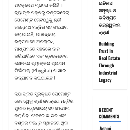
ଇତିହାସ
ପଦକ୍ଷେପ ଗ୍ରହଣ କରିଛି ।
ସମୃଦ୍ଧ ଓ
ବ୍ୟାଙ୍କ ପକ୍ଷରୁ ଇଣ୍ଟରନେଟ୍
ଭବିଷ୍ୟତ
ପେମେଣ୍ଟ ଗେଟୱେକୁ ଶ୍ରୀ
ଉଜ୍ଜ୍ୱଳ:ମ
ଜଗନ୍ନାଥ ମନ୍ଦିର ସହ ସଂଯୋଗ
ନ୍ତ୍ରୀ
କରାଯାଇଛି, ଯାହାଦ୍ବାରା
ଭକ୍ତମାନେ ଅନଲାଇନ୍
Building
ମାଧ୍ଯମରେ ସହଜରେ ଦାନ
Trust in
କରିପାରିବେ ଏବଂ ଭୁବନେଶ୍ବର
Real Estate
ଜୋନରେ ବ୍ୟାଙ୍କର ପ୍ରଥମ
Through
ଫିଜିଟାଲ୍ (Phygital) ଶାଖାର
Industrial
ଉଦ୍ଘାଟନ କରାଯାଇଛି I
Legacy
ବ୍ୟାଙ୍କର ସୁରକ୍ଷିତ ପେମେଣ୍ଟ
ଗେଟୱେକୁ ଶ୍ରୀ ଜଗନ୍ନାଥ ମନ୍ଦିର,
ପୁରୀର ୱେବସାଇଟ୍ ସହ ସଂଯୋଗ
RECENT
କରାଯିବା ଫଳରେ ଭାରତ ଏବଂ
COMMENTS
ବିଶ୍ବର ବିଭିନ୍ନ ସ୍ଥାନରେ ଥିବା
Agami