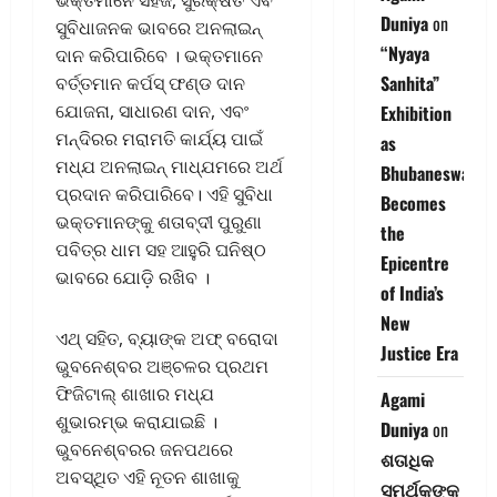
ଭକ୍ତମାନେ ସହଜ, ସୁରକ୍ଷିତ ଏବଂ
Duniya
on
ସୁବିଧାଜନକ ଭାବରେ ଅନଲାଇନ୍
“Nyaya
ଦାନ କରିପାରିବେ । ଭକ୍ତମାନେ
Sanhita”
ବର୍ତ୍ତମାନ କର୍ପସ୍ ଫଣ୍ଡ ଦାନ
ଯୋଜନା, ସାଧାରଣ ଦାନ, ଏବଂ
Exhibition
ମନ୍ଦିରର ମରାମତି କାର୍ଯ୍ୟ ପାଇଁ
as
ମଧ୍ଯ ଅନଲାଇନ୍ ମାଧ୍ଯମରେ ଅର୍ଥ
Bhubaneswar
ପ୍ରଦାନ କରିପାରିବେ। ଏହି ସୁବିଧା
Becomes
ଭକ୍ତମାନଙ୍କୁ ଶତାବ୍ଦୀ ପୁରୁଣା
the
ପବିତ୍ର ଧାମ ସହ ଆହୁରି ଘନିଷ୍ଠ
Epicentre
ଭାବରେ ଯୋଡ଼ି ରଖିବ ।
of India’s
New
ଏଥ୍ ସହିତ, ବ୍ୟାଙ୍କ ଅଫ୍ ବରୋଦା
Justice Era
ଭୁବନେଶ୍ବର ଅଞ୍ଚଳର ପ୍ରଥମ
ଫିଜିଟାଲ୍ ଶାଖାର ମଧ୍ଯ
Agami
ଶୁଭାରମ୍ଭ କରାଯାଇଛି ।
Duniya
on
ଭୁବନେଶ୍ବରର ଜନପଥରେ
ଶତାଧିକ
ଅବସ୍ଥିତ ଏହି ନୂତନ ଶାଖାକୁ
ସମର୍ଥକଙ୍କ