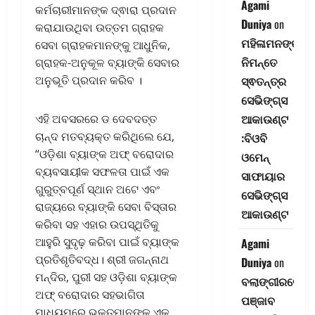
Agami
କର୍ମଚାରୀମାନଙ୍କ ଦ୍ଵାରା ପ୍ରଦାନ
Duniya
on
କରାଯାଉଥିବା ଉତ୍ତମ ଗ୍ରାହକ
ମହିଳାମନଙ୍କ
ସେବା ଗ୍ରାହକମାନଙ୍କୁ ଆଧୁନିକ,
ନିମନ୍ତେ
ଗ୍ରାହକ-ଅନୁକୂଳ ବ୍ୟାଙ୍କି ସେବାର
ସ୍ଵତନ୍ତ୍ର
ଅନୁଭୂତି ପ୍ରଦାନ କରିବ ।
ସେଭିଙ୍ଗ୍‌ସ
ଆକାଉଣ୍ଟ
ଏହି ଅବସରରେ ଡ ଦେବଦତ୍ତ
ଚାନ୍ଦ ମତବ୍ୟକ୍ତ କରିଥିଲେ ଯେ,
:ବିଓବି
“ଓଡ଼ିଶା ବ୍ୟାଙ୍କ ଅଫ୍ ବରୋଦାର
ଓମେନ୍
ବ୍ୟବସାୟୀକ ସଫଳତା ପାଇଁ ଏକ
ସାଫାୟାର
ଗୁରୁତ୍ବପୂର୍ଣ ସ୍ଥାନ ଅଟେ ଏବଂ
ସେଭିଙ୍ଗ୍‌ସ
ରାଜ୍ୟରେ ବ୍ୟାଙ୍କି ସେବା ବିସ୍ତାର
ଆକାଉଣ୍ଟ
କରିବା ସହ ଏହାର ଉପସ୍ଥିତିକୁ
ଆହୁରି ସୁଦୃଢ଼ କରିବା ପାଇଁ ବ୍ୟାଙ୍କ
Agami
ପ୍ରତିଶୃତିବଦ୍ଧ। ଶ୍ରୀ ଜଗନ୍ନାଥ
Duniya
on
ମନ୍ଦିର, ପୁରୀ ସହ ଓଡ଼ିଶା ବ୍ୟାଙ୍କ
ବଲାଙ୍ଗୀରରେ
ଅଫ୍ ବରୋଦାର ସହଭାଗିତା
ପଞ୍ଜାବ
ମାଧ୍ୟମରେ ଭକ୍ତମାନଙ୍କୁ ଏକ