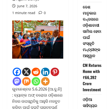
June 7, 2026
ଦେଶ
ମାତୃକାର
1 minute read
0
ବନ୍ଦନାରେ
ଓଡ଼ିଶାବାସୀ
ସାମିଲ ହେବା
ପାଇଁ
ସଂସ୍କୃତି
ମନ୍ତ୍ରୀଙ୍କ
ଆହ୍ୱାନ
CM Returns
Home with
₹66,392
Crore
ଭୁବନେଶ୍ବର 5.6.2026 [ଆ.ଦୁ.ନି]
Investment
: ବ୍ୟାଙ୍କ ଅଫ୍ ବରୋଦା ଓଡ଼ିଶାରେ
ଓଡ଼ିଆ
ନିଜର ଉପସ୍ଥିତିକୁ ଆହୁରି ମଜବୁତ
ସାହିତ୍ୟର
କରିବା ପାଇଁ ଦୁଇଟି ଗୁରୁତ୍ବପୂର୍ଣ